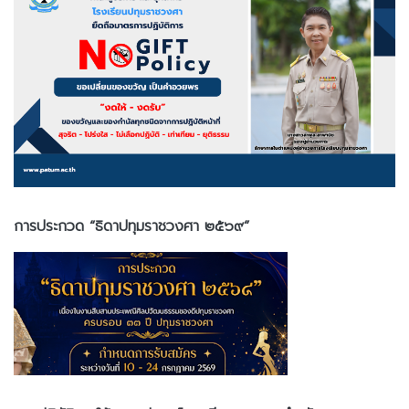
การประกวด “ธิดาปทุมราชวงศา ๒๕๖๙”