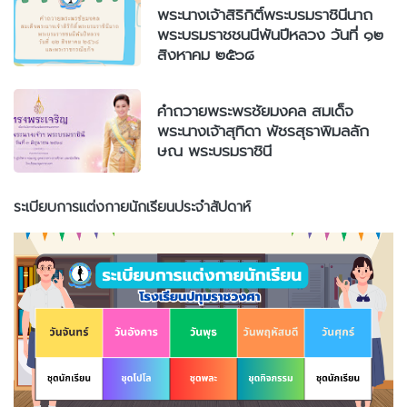
พระนางเจ้าสิริกิติ์พระบรมราชินีนาถ
พระบรมราชชนนีพันปีหลวง วันที่ ๑๒
สิงหาคม ๒๕๖๘
คำถวายพระพรชัยมงคล สมเด็จ
พระนางเจ้าสุทิดา พัชรสุธาพิมลลัก
ษณ พระบรมราชินี
ระเบียบการแต่งกายนักเรียนประจำสัปดาห์