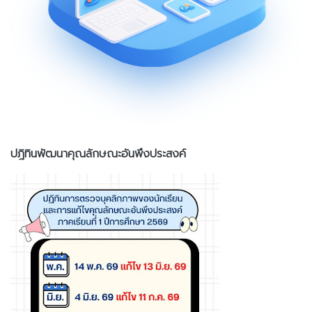
ปฎิทินพัฒนาคุณลักษณะอันพึงประสงค์