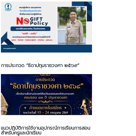
การประกวด “ธิดาปทุมราชวงศา ๒๕๖๙”
แนวปฏิบัติการใช้งานอุปกรณ์การเรียนการสอน
สำหรับครูและนักเรียน