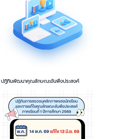
ปฎิทินพัฒนาคุณลักษณะอันพึงประสงค์