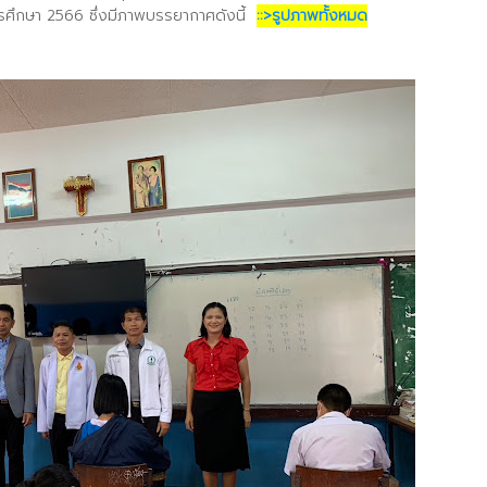
ีการศึกษา 2566 ซึ่งมีภาพบรรยากาศดังนี้
::>รูปภาพทั้งหมด