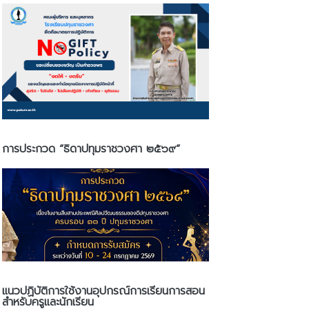
การประกวด “ธิดาปทุมราชวงศา ๒๕๖๙”
แนวปฏิบัติการใช้งานอุปกรณ์การเรียนการสอน
สำหรับครูและนักเรียน