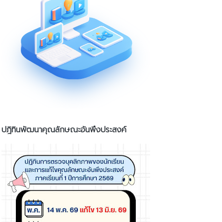
ปฎิทินพัฒนาคุณลักษณะอันพึงประสงค์