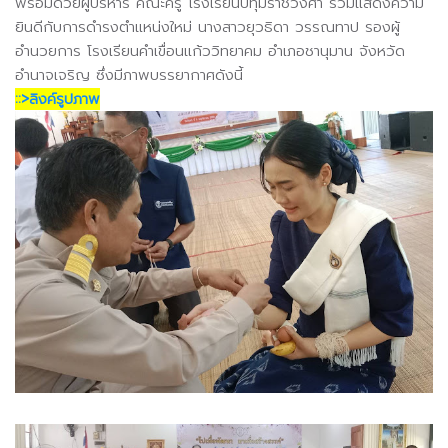
พร้อมด้วยผู้บริหาร คณะครู โรงเรียนปทุมราชวงศา ร่วมแสดงความ
ยินดีกับการดำรงตำแหน่งใหม่ นางสาวยุวธิดา วรรณทาป รองผู้
อำนวยการ โรงเรียนคำเขื่อนแก้ววิทยาคม อำเภอชานุมาน จังหวัด
อำนาจเจริญ ซึ่งมีภาพบรรยากาศดังนี้
::>ลิงค์รูปภาพ