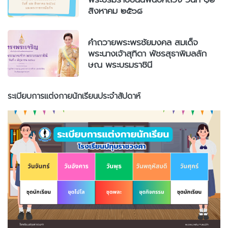
สิงหาคม ๒๕๖๘
คำถวายพระพรชัยมงคล สมเด็จ
พระนางเจ้าสุทิดา พัชรสุธาพิมลลัก
ษณ พระบรมราชินี
ระเบียบการแต่งกายนักเรียนประจำสัปดาห์