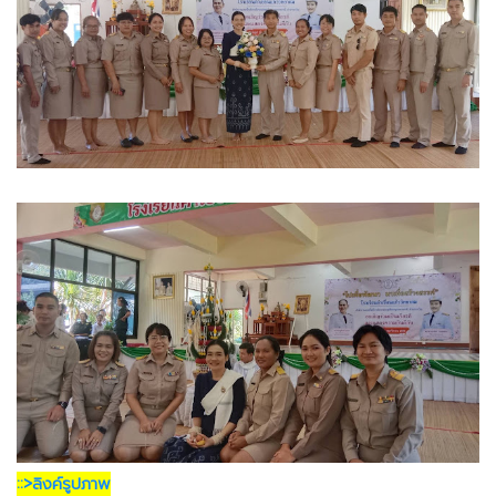
::>ลิงค์รูปภาพ