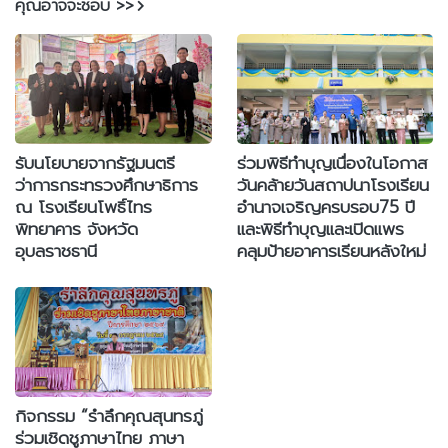
คุณอาจจะชอบ >>
รับนโยบายจากรัฐมนตรี
ร่วมพิธีทำบุญเนื่องในโอกาส
ว่าการกระทรวงศึกษาธิการ
วันคล้ายวันสถาปนาโรงเรียน
ณ โรงเรียนโพธิ์ไทร
อำนาจเจริญครบรอบ75 ปี
พิทยาคาร จังหวัด
และพิธีทำบุญและเปิดแพร
อุบลราชธานี
คลุมป้ายอาคารเรียนหลังใหม่
กิจกรรม “รำลึกคุณสุนทรภู่
ร่วมเชิดชูภาษาไทย ภาษา