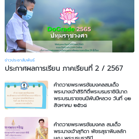
ข่าวประชาสัมพันธ์
ประกาศผลการเรียน ภาคเรียนที่ 2 / 2567
คำถวายพระพรชัยมงคลสมเด็จ
พระนางเจ้าสิริกิติ์พระบรมราชินีนาถ
พระบรมราชชนนีพันปีหลวง วันที่ ๑๒
สิงหาคม ๒๕๖๘
คำถวายพระพรชัยมงคล สมเด็จ
พระนางเจ้าสุทิดา พัชรสุธาพิมลลัก
ษณ พระบรมราชินี