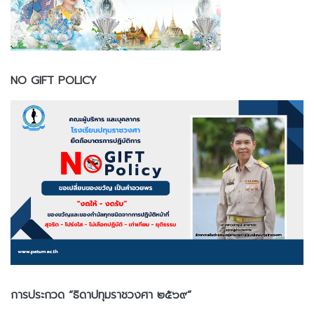
NO GIFT POLICY
การประกวด “ธิดาปทุมราชวงศา ๒๕๖๙”