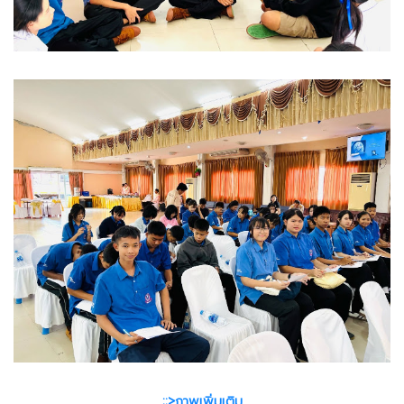
::>ภาพเพิ่มเติม