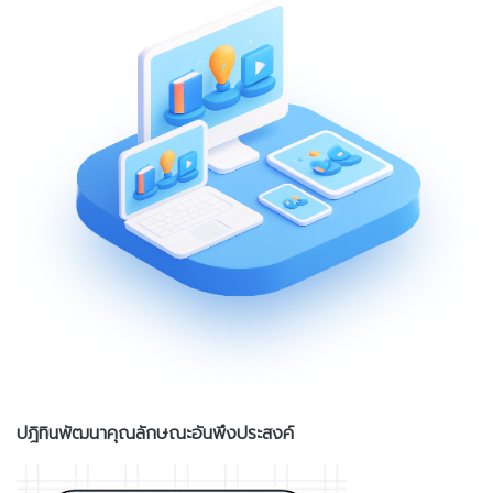
ปฎิทินพัฒนาคุณลักษณะอันพึงประสงค์