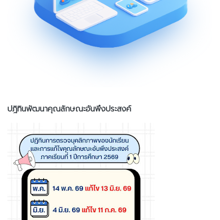
ปฎิทินพัฒนาคุณลักษณะอันพึงประสงค์