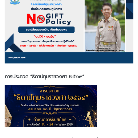
การประกวด “ธิดาปทุมราชวงศา ๒๕๖๙”