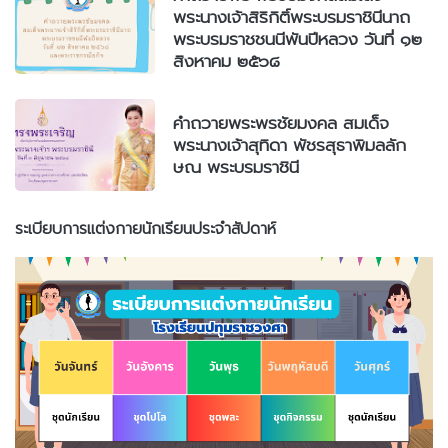
พระนางเจ้าสิริกิติ์พระบรมราชินีนาถ
พระบรมราชชนนีพันปีหลวง วันที่ ๑๒
สิงหาคม ๒๕๖๘
คำถวายพระพรชัยมงคล สมเด็จ
พระนางเจ้าสุทิดา พัชรสุธาพิมลลัก
ษณ พระบรมราชินี
ระเบียบการแต่งกายนักเรียนประจำสัปดาห์