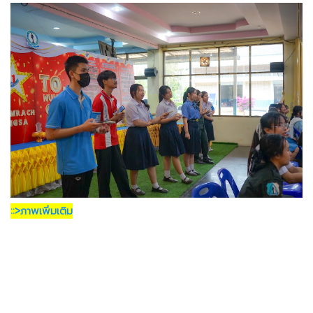
::>ภาพเพิ่มเติม